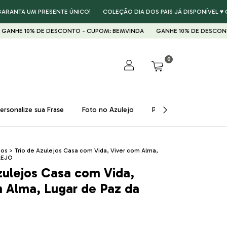
UM PRESENTE ÚNICO!
COLEÇÃO DIA DOS PAIS JÁ DISPONÍVEL ♥ GARANTA
% DE DESCONTO - CUPOM: BEMVINDA
GANHE 10% DE DESCONTO - CUPO
0
ersonalize sua Frase
Foto no Azulejo
Presentes ♥
Prom
dos
>
Trio de Azulejos Casa com Vida, Viver com Alma,
sLEJO
zulejos Casa com Vida,
 Alma, Lugar de Paz da