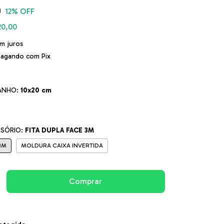
0
12
% OFF
20,00
m juros
agando com Pix
ANHO:
10x20 cm
SSÓRIO:
FITA DUPLA FACE 3M
3M
MOLDURA CAIXA INVERTIDA