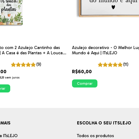
o com 2 Azulejo Cantinho das
Azulejo decorativo - O Melhor Lu
 | A Casa é das Plantas + A Louca
Mundo é Aqui | ITsLEJO
ntas
(9)
(11)
,00
R$60,00
,33
sem juros
Comprar
rar
 MAIS
ESCOLHA O SEU ITSLEJO
a ITsLEJO
Todos os produtos