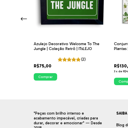
o Simples; Zona
Azulejo Decorativo Welcome To The
Conjunt
eto | ITsLEJO
Jungle | Coleção Retrô | ITsLEJO
Plantas
das Pla
(5)
(2)
R$75,00
R$130
3
x
de
R$43
Comprar
Comp
"Peças com brilho intenso e
SAIBA
acabamento impecável, criadas para
durar, decorar e emocionar" — Desde
Blog d
2018