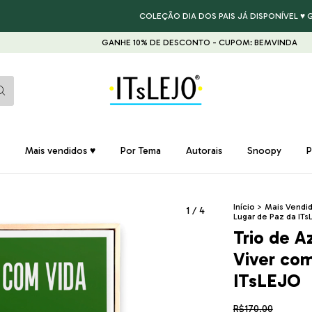
COLEÇÃO DIA DOS PAIS JÁ DISPONÍVEL ♥ GARANTA 
GANHE 10% DE DESCONTO - CUPOM: BEMVINDA
GANHE 10
Mais vendidos ♥
Por Tema
Autorais
Snoopy
P
Início
>
Mais Vendi
1
/
4
Lugar de Paz da IT
Trio de A
Viver com
ITsLEJO
R$170,00