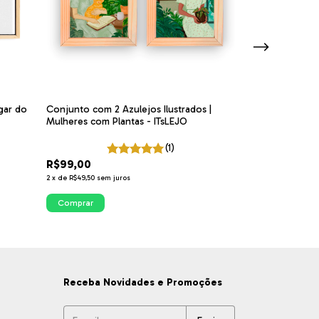
gar do
Conjunto com 2 Azulejos Ilustrados |
Azulejo Decorat
Mulheres com Plantas - ITsLEJO
nas Mãos | ITsL
(1)
R$99,00
R$65,00
2
x
de
R$49,50
sem juros
Comprar
Comprar
Receba Novidades e Promoções