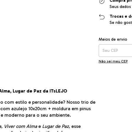
Compra pr
Seus dados 
Trocas e d
Se não gost
Entregas para o CEP
Meios de envio
Não sei meu CEP
 Alma, Lugar de Paz da ITsLEJO
o com estilo e personalidade? Nosso trio de
is com azulejo 10x20cm + moldura em pinus
 e moderno para o seu ambiente.
a
,
Viver com Alma
e
Lugar de Paz
, esse