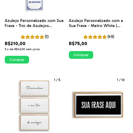
Azulejo Personalizado com Sua
Azulejo Personalizado com a
Frase - Trio de Azulejos
Sua Frase - Metro White |
Coleção Portugal
ITsLEJO
(1)
(49)
R$210,00
R$75,00
5
x
de
R$42,00
sem juros
Comprar
Comprar
1
/
5
1
/
10