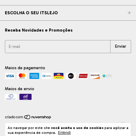
ESCOLHA O SEU ITSLEJO
Receba Novidades e Promoções
Meios de pagamento
Meios de envio
Copyright ITsLEJO Azulejos Decorativos Ltda - 33012404000154 - 2026.
Ao navegar por este site
você aceita o uso de cookies
para agilizar a
Todos os direitos reservados.
sua experiência de compra.
Entendi