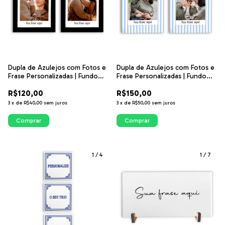
Dupla de Azulejos com Fotos e
Dupla de Azulejos com Fotos e
Frase Personalizadas | Fundo
Frase Personalizadas | Fundo
com Arco | ITsLEJO
Listrado Azul Claro | ITsLEJO
R$120,00
R$150,00
3
x
de
R$40,00
sem juros
3
x
de
R$50,00
sem juros
Comprar
Comprar
1
/
4
1
/
7