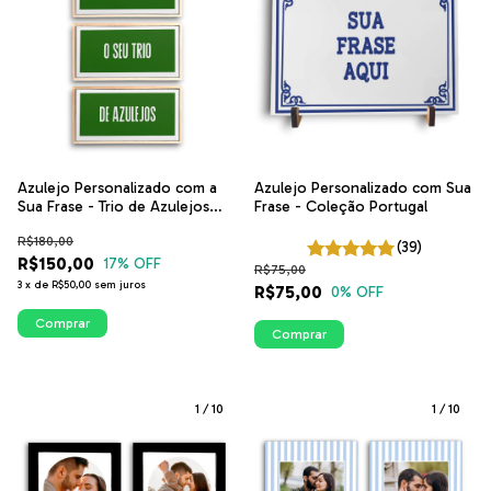
Azulejo Personalizado com a
Azulejo Personalizado com Sua
Sua Frase - Trio de Azulejos
Frase - Coleção Portugal
com Fundo Colorido | ITsLEJO
R$180,00
(39)
R$150,00
17
% OFF
R$75,00
3
x
de
R$50,00
sem juros
R$75,00
0
% OFF
Comprar
Comprar
1
/
10
1
/
10