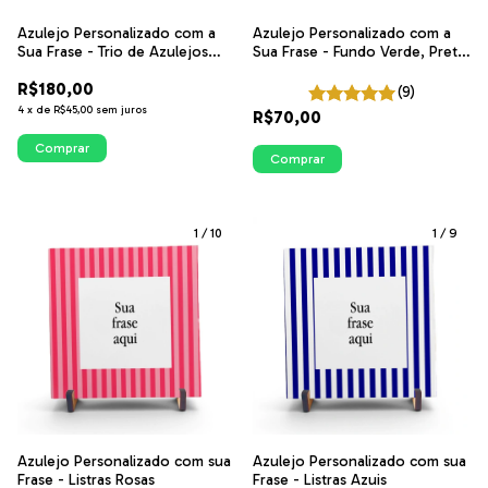
Azulejo Personalizado com a
Azulejo Personalizado com a
Sua Frase - Trio de Azulejos
Sua Frase - Fundo Verde, Preto
com Fundo Branco | ITsLEJO
ou Azul | ITsLEJO
R$180,00
(9)
4
x
de
R$45,00
sem juros
R$70,00
Comprar
Comprar
1
/
10
1
/
9
Azulejo Personalizado com sua
Azulejo Personalizado com sua
Frase - Listras Rosas
Frase - Listras Azuis