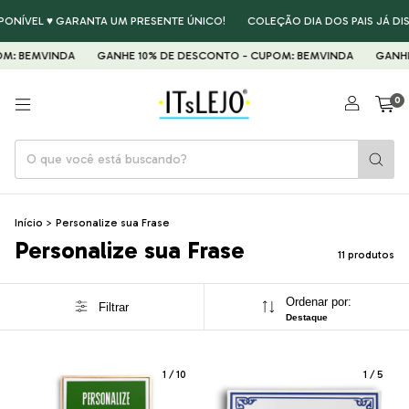
VEL ♥ GARANTA UM PRESENTE ÚNICO!
COLEÇÃO DIA DOS PAIS JÁ DISPONÍ
EMVINDA
GANHE 10% DE DESCONTO - CUPOM: BEMVINDA
GANHE 10% 
0
Início
>
Personalize sua Frase
Personalize sua Frase
11 produtos
Ordenar por:
Filtrar
Destaque
1
/
10
1
/
5