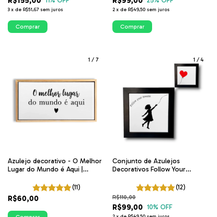
R$155,00
R$99,00
11
% OFF
25
% OFF
3
x
de
R$51,67
sem juros
2
x
de
R$49,50
sem juros
Comprar
Comprar
1
/
7
1
/
4
Azulejo decorativo - O Melhor
Conjunto de Azulejos
Lugar do Mundo é Aqui |
Decorativos Follow Your
ITsLEJO
Dreams | Decoração Minimalista
ITsLEJO
(11)
(12)
R$60,00
R$110,00
R$99,00
10
% OFF
2
x
de
R$49,50
sem juros