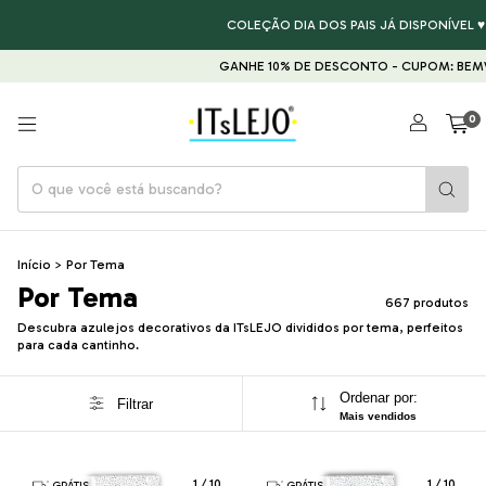
COLEÇÃO DIA DOS PAIS JÁ DISPONÍVEL ♥ GARA
GANHE 10% DE DESCONTO - CUPOM: BEMVINDA
0
Início
>
Por Tema
Por Tema
667 produtos
Descubra azulejos decorativos da ITsLEJO divididos por tema, perfeitos
para cada cantinho.
Ordenar por:
Filtrar
Mais vendidos
1
/
10
1
/
10