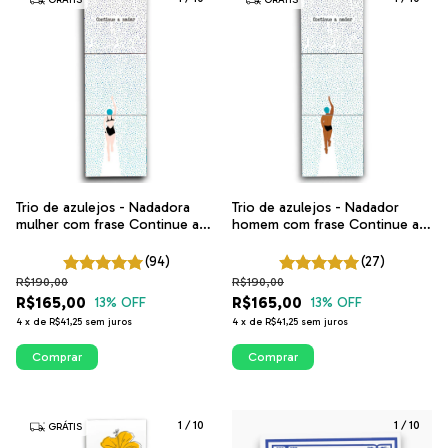
GRÁTIS
GRÁTIS
Trio de azulejos - Nadadora
Trio de azulejos - Nadador
mulher com frase Continue a
homem com frase Continue a
nadar | Arte exclusiva ITsLEJO
nadar | Arte exclusiva ITsLEJO
(94)
(27)
R$190,00
R$190,00
R$165,00
R$165,00
13
% OFF
13
% OFF
4
x
de
R$41,25
sem juros
4
x
de
R$41,25
sem juros
Comprar
Comprar
1
/
10
1
/
10
GRÁTIS