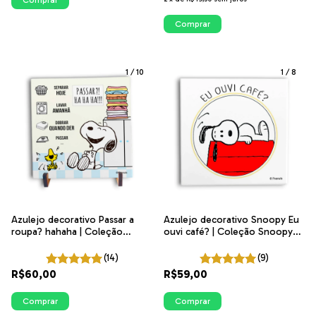
Comprar
Comprar
1
/
10
1
/
8
Azulejo decorativo Passar a
Azulejo decorativo Snoopy Eu
roupa? hahaha | Coleção
ouvi café? | Coleção Snoopy
Snoopy Lavanderia
Cantinho do Café
(14)
(9)
R$60,00
R$59,00
Comprar
Comprar