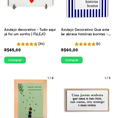
Azulejo decorativo - Tudo aqui
Azulejo Decorativo Que este
já foi um sonho | ITsLEJO
lar abrace histórias bonitas -
Listras Azuis | ITsLEJO
(34)
(4)
R$65,00
R$60,00
Comprar
Comprar
1
/
6
1
/
5