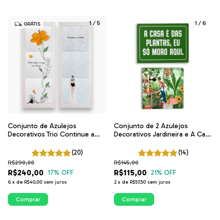
1
/
5
1
/
6
GRÁTIS
Conjunto de Azulejos
Conjunto de 2 Azulejos
Decorativos Trio Continue a
Decorativos Jardineira e A Casa
Nadar e Entre a Flor e a Raiz |
É Das Plantas | Cantinho das
ITsLEJO
Plantas | ITsLEJO
(20)
(14)
R$290,00
R$145,00
R$240,00
R$115,00
17
% OFF
21
% OFF
6
x
de
R$40,00
sem juros
2
x
de
R$57,50
sem juros
Comprar
Comprar