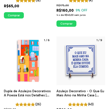
(18)
(4)
R$65,00
R$175,00
R$160,00
9
% OFF
Comprar
4
x
de
R$40,00
sem juros
Comprar
1
/
6
1
/
9
Dupla de Azulejos Decorativos
Azulejo Decorativo - O Que Eu
A Poesia Está nos Detalhes |
Mais Amo na Minha Casa |
Coleção Poesia na Janela |
Coleção Portugal
ITsLEJO
(26)
(40)