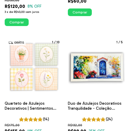
R$130,00
R$60,00
R$120,00
8
% OFF
3
x
de
R$40,00
sem juros
Comprar
Comprar
1
/
10
1
/
5
GRÁTIS
Quarteto de Azulejos
Duo de Azulejos Decorativos
Decorativos | Sentimentos
Tranquilidade - Coleção
Floral Delicado | ITsLEJO
Encantos | ITsLEJO
(14)
(24)
R$175,00
R$132,00