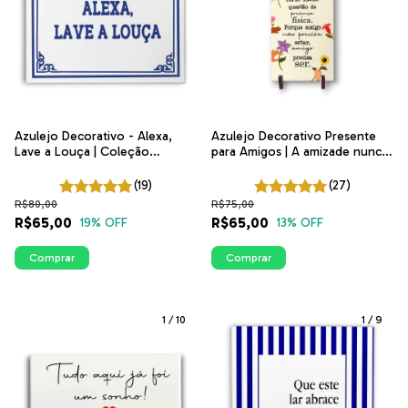
Azulejo Decorativo - Alexa,
Azulejo Decorativo Presente
Lave a Louça | Coleção
para Amigos | A amizade nunca
Portugal | ITsLEJO
foi questão de presença física
(19)
(27)
R$80,00
R$75,00
R$65,00
R$65,00
19
% OFF
13
% OFF
Comprar
Comprar
1
/
10
1
/
9