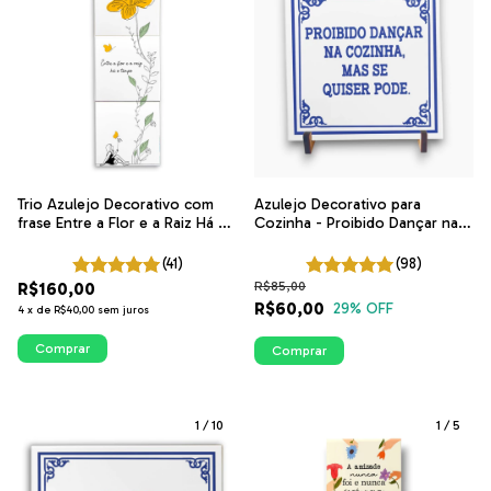
Trio Azulejo Decorativo com
Azulejo Decorativo para
frase Entre a Flor e a Raiz Há o
Cozinha - Proibido Dançar na
Tempo | ITsLEJO
Cozinha, Mas Se Quiser Pode |
Coleção Portugal
(41)
(98)
R$160,00
R$85,00
R$60,00
29
% OFF
4
x
de
R$40,00
sem juros
Comprar
Comprar
1
/
10
1
/
5