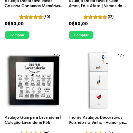
Azulejo Decorativo Nesta
Azulejo Decorativo É Com
Cozinha Contamos Memórias e
Amor, Fé e Afeto | Versos de
Não Calorias | Coleção
Beleza | ITsLEJO
Portugal
(30)
(12)
R$60,00
R$60,00
Comprar
Comprar
1
/
7
1
/
7
Azulejo Guia para Lavanderia |
Trio de Azulejos Decorativos
Coleção Lavanderia P&B
Pulando no Vinho | Humor para
Cozinha | ITsLEJO