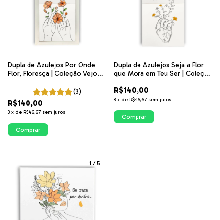
Dupla de Azulejos Por Onde
Dupla de Azulejos Seja a Flor
Flor, Floresça | Coleção Vejo
que Mora em Teu Ser | Coleção
Flores em Você | ITsLEJO
Vejo Flores em Você | ITsLEJO
R$140,00
(3)
3
x
de
R$46,67
sem juros
R$140,00
3
x
de
R$46,67
sem juros
Comprar
Comprar
1
/
5