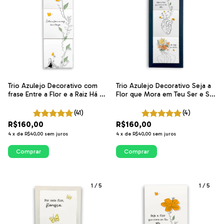
Trio Azulejo Decorativo com
Trio Azulejo Decorativo Seja a
frase Entre a Flor e a Raiz Há o
Flor que Mora em Teu Ser e Se
Tempo | ITsLEJO
Rega Por Dentro | ITsLEJO
(41)
(4)
R$160,00
R$160,00
4
x
de
R$40,00
sem juros
4
x
de
R$40,00
sem juros
Comprar
Comprar
1
/
5
1
/
5