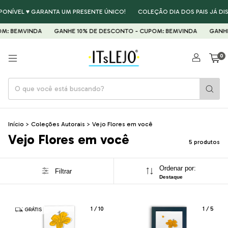
PONÍVEL ♥ GARANTA UM PRESENTE ÚNICO!
COLEÇÃO DIA DOS PAIS JÁ DIS
M: BEMVINDA
GANHE 10% DE DESCONTO - CUPOM: BEMVINDA
GANHE 
0
Início
>
Coleções Autorais
>
Vejo Flores em você
Vejo Flores em você
5 produtos
Ordenar por:
Filtrar
Destaque
1
/
10
1
/
5
GRÁTIS