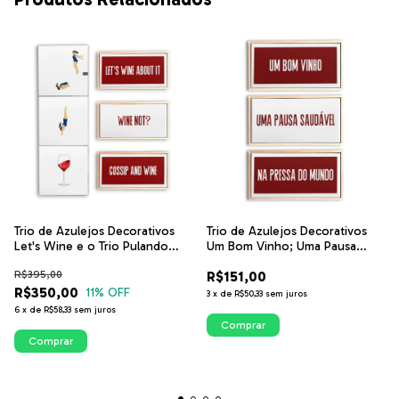
Trio de Azulejos Decorativos
Trio de Azulejos Decorativos
Let's Wine e o Trio Pulando
Um Bom Vinho; Uma Pausa
Pulando no Vinho
Saudável; Na Pressa do Mundo
R$395,00
R$151,00
R$350,00
11
% OFF
3
x
de
R$50,33
sem juros
6
x
de
R$58,33
sem juros
Comprar
Comprar