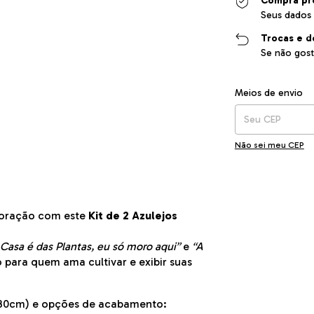
Compra pr
Seus dados 
Trocas e d
Se não gost
Entregas para o CEP
Meios de envio
Não sei meu CEP
ecoração com este
Kit de 2 Azulejos
 Casa é das Plantas, eu só moro aqui”
e
“A
o para quem ama cultivar e exibir suas
x30cm) e opções de acabamento: