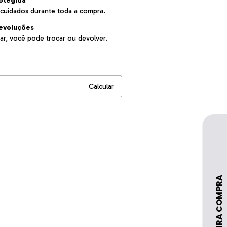
otegida
cuidados durante toda a compra.
evoluções
ar, você pode trocar ou devolver.
:
Alterar CEP
Calcular