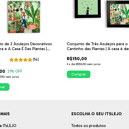
o de 2 Azulejos Decorativos
Conjunto de Três Azulejos para o
ra e A Casa É Das Plantas |
Cantinho das Plantas | A casa é da
o das Plantas | ITsLEJO
Plantas; Que o vento leve; A mulh
R$150,00
Regando
(14)
3
x
de
R$50,00
sem juros
0
,00
21
% OFF
Comprar
7,50
sem juros
rar
 MAIS
ESCOLHA O SEU ITSLEJO
a ITsLEJO
Todos os produtos