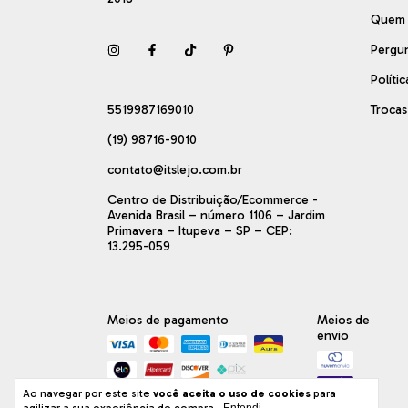
Quem
Pergu
Políti
5519987169010
Troca
(19) 98716-9010
contato@itslejo.com.br
Centro de Distribuição/Ecommerce -
Avenida Brasil – número 1106 – Jardim
Primavera – Itupeva – SP – CEP:
13.295-059
Meios de pagamento
Meios de
envio
Ao navegar por este site
você aceita o uso de cookies
para