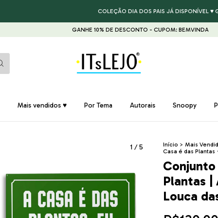
COLEÇÃO DIA DOS PAIS JÁ DISPONÍVEL ♥ GAR
GANHE 10% DE DESCONTO - CUPOM: BEMVINDA
GAN
Mais vendidos ♥
Por Tema
Autorais
Snoopy
P
Início
>
Mais Vendi
1
/
5
Casa é das Plantas 
Conjunto
Plantas |
Louca da