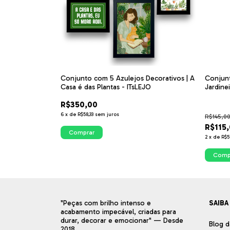
Conjunto com 5 Azulejos Decorativos | A
Conjunt
Casa é das Plantas - ITsLEJO
Jardinei
Cantinh
R$350,00
6
x
de
R$58,33
sem juros
R$145,0
R$115
Comprar
2
x
de
R$5
Comp
"Peças com brilho intenso e
SAIBA
acabamento impecável, criadas para
durar, decorar e emocionar" — Desde
Blog d
2018