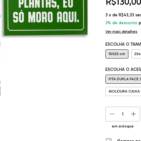
R$130,0
3
x de
R$43,33
se
3% de desconto
p
Ver mais detalhes
ESCOLHA O TAM
15X20 cm
20x
ESCOLHA O ACE
FITA DUPLA FACE 
MOLDURA CAIXA 
em estoque