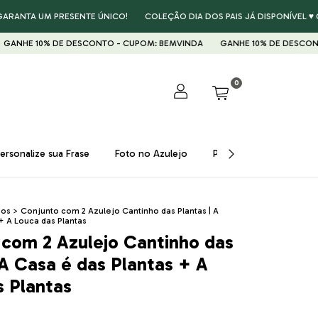
ANTA UM PRESENTE ÚNICO!
COLEÇÃO DIA DOS PAIS JÁ DISPONÍVEL ♥ GAR
HE 10% DE DESCONTO - CUPOM: BEMVINDA
GANHE 10% DE DESCONTO -
0
ersonalize sua Frase
Foto no Azulejo
Presentes ♥
Prom
dos
>
Conjunto com 2 Azulejo Cantinho das Plantas | A
+ A Louca das Plantas
 com 2 Azulejo Cantinho das
 A Casa é das Plantas + A
s Plantas