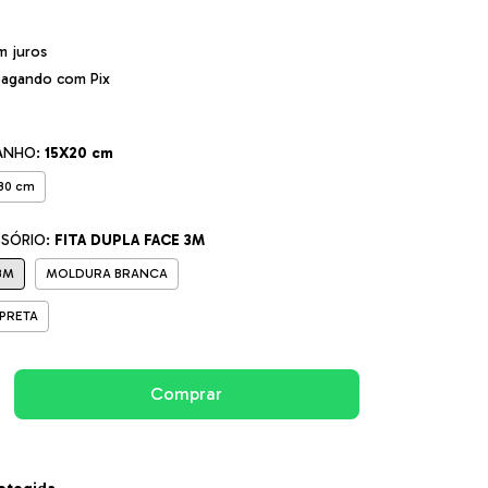
0
m juros
agando com Pix
ANHO:
15X20 cm
30 cm
SSÓRIO:
FITA DUPLA FACE 3M
3M
MOLDURA BRANCA
PRETA