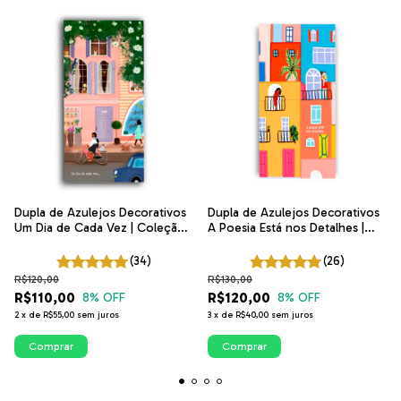
Dupla de Azulejos Decorativos
Dupla de Azulejos Decorativos
Um Dia de Cada Vez | Coleção
A Poesia Está nos Detalhes |
Poesia na Janela | ITsLEJO
Coleção Poesia na Janela |
ITsLEJO
(34)
(26)
R$120,00
R$130,00
R$110,00
R$120,00
8
% OFF
8
% OFF
2
x
de
R$55,00
sem juros
3
x
de
R$40,00
sem juros
Comprar
Comprar