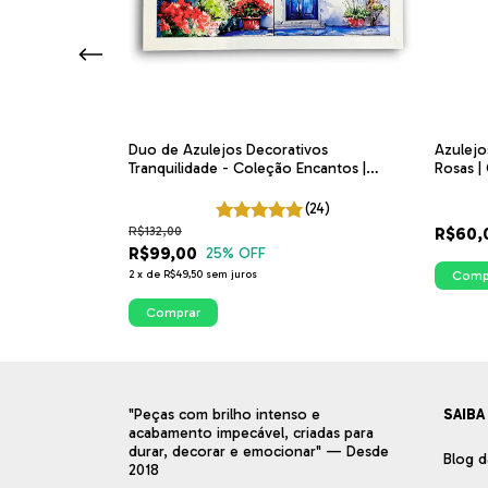
ovação com
Duo de Azulejos Decorativos
Azulejo
 | Coleção
Tranquilidade - Coleção Encantos |
Rosas |
ITsLEJO
(2)
(24)
R$132,00
R$60,
R$99,00
25
% OFF
2
x
de
R$49,50
sem juros
Comp
Comprar
"Peças com brilho intenso e
SAIBA
acabamento impecável, criadas para
durar, decorar e emocionar" — Desde
Blog d
2018