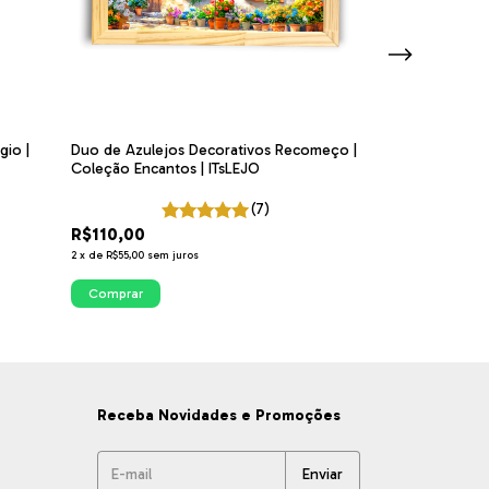
gio |
Duo de Azulejos Decorativos Recomeço |
Duo de Azulejos 
Coleção Encantos | ITsLEJO
Coleção Encanto
(7)
R$110,00
R$110,00
R$99,00
10
% 
2
x
de
R$55,00
sem juros
2
x
de
R$49,50
sem j
Comprar
Comprar
Receba Novidades e Promoções