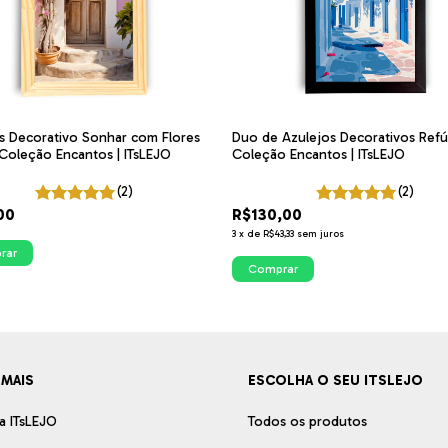
s Decorativo Sonhar com Flores
Duo de Azulejos Decorativos Refú
 Coleção Encantos | ITsLEJO
Coleção Encantos | ITsLEJO
(2)
(2)
00
R$130,00
3
x
de
R$43,33
sem juros
rar
Comprar
 MAIS
ESCOLHA O SEU ITSLEJO
a ITsLEJO
Todos os produtos