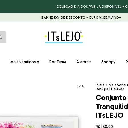
COLEÇÃO DIA DOS PAIS JÁ DISPONÍVEL ♥ GARANTA
GANHE 10% DE DESCONTO - CUPOM: BEMVINDA
GANHE 10
Mais vendidos ♥
Por Tema
Autorais
Snoopy
P
Início
>
Mais Vendi
1
/
4
Refúgio | ITsLEJO
Conjunto 
Tranquilid
ITsLEJO
R$450,00