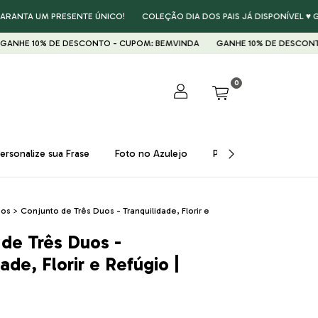
 UM PRESENTE ÚNICO!
COLEÇÃO DIA DOS PAIS JÁ DISPONÍVEL ♥ GARANTA
% DE DESCONTO - CUPOM: BEMVINDA
GANHE 10% DE DESCONTO - CUP
0
ersonalize sua Frase
Foto no Azulejo
Presentes ♥
Prom
dos
>
Conjunto de Três Duos - Tranquilidade, Florir e
de Três Duos -
ade, Florir e Refúgio |