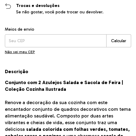
Trocas e devoluções
Se não gostar, você pode trocar ou devolver.
Entregas para o CEP:
Alterar CEP
Meios de envio
Calcular
Não sei meu CEP
Descrição
Conjunto com 2 Azulejos Salada e Sacola de Feira |
Coleção Cozinha Ilustrada
Renove a decoração da sua cozinha com este
encantador conjunto de quadros decorativos com tema
alimentação saudável. Composto por duas artes
vibrantes e cheias de vida, esse conjunto traz uma
deliciosa
salada colorida com folhas verdes, tomates,
cebolas roxas e pepinos
e uma charmosa
sacola de