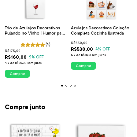
Trio de Azulejos Decorativos
Azulejos Decorativos Coleção
Pulando no Vinho | Humor para
Completa Cozinha Ilustrada
Cozinha | ITsLEJO
R$550,00
(4)
R$530,00
4
% OFF
R$175,00
6
x
de
R$88,33
sem juros
R$160,00
9
% OFF
4
x
de
R$40,00
sem juros
Comprar
Compre junto