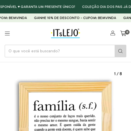
SPONÍVEL ♥ GARANTA UM PRESENTE ÚNICO!
COLEÇÃO DIA DOS PAIS JÁ DI
OM: BEMVINDA
GANHE 10% DE DESCONTO - CUPOM: BEMVINDA
GANHE
0
1
/
8