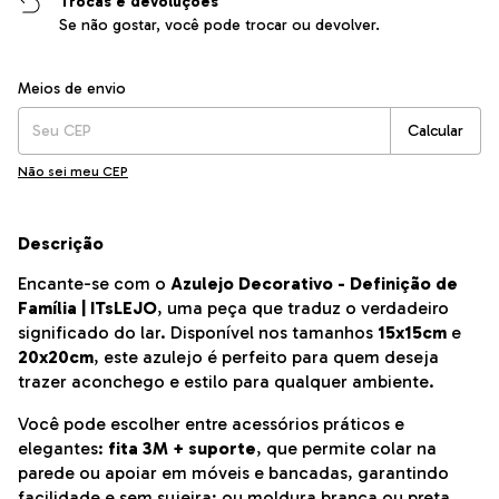
Trocas e devoluções
Se não gostar, você pode trocar ou devolver.
Entregas para o CEP:
Alterar CEP
Meios de envio
Calcular
Não sei meu CEP
Descrição
Encante-se com o
Azulejo Decorativo - Definição de
Família | ITsLEJO
, uma peça que traduz o verdadeiro
significado do lar. Disponível nos tamanhos
15x15cm
e
20x20cm
, este azulejo é perfeito para quem deseja
trazer aconchego e estilo para qualquer ambiente.
Você pode escolher entre acessórios práticos e
elegantes:
fita 3M + suporte
, que permite colar na
parede ou apoiar em móveis e bancadas, garantindo
facilidade e sem sujeira; ou moldura branca ou preta