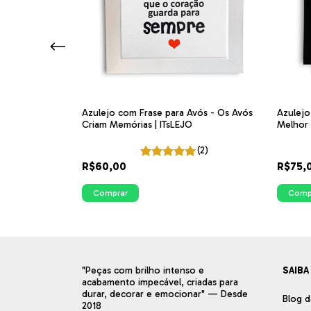
 frase Bença Vô
Azulejo com Frase para Avós - Os Avós
Azulejo
para Vovô
Criam Memórias | ITsLEJO
Melhor
(2)
R$60,00
R$75,
Comprar
Comp
"Peças com brilho intenso e
SAIBA
acabamento impecável, criadas para
durar, decorar e emocionar" — Desde
Blog d
2018