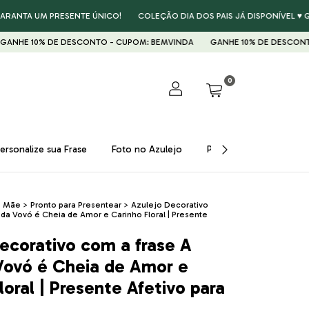
 UM PRESENTE ÚNICO!
COLEÇÃO DIA DOS PAIS JÁ DISPONÍVEL ♥ GARANTA
0% DE DESCONTO - CUPOM: BEMVINDA
GANHE 10% DE DESCONTO - CUP
0
ersonalize sua Frase
Foto no Azulejo
Presentes ♥
Prom
>
Mãe
>
Pronto para Presentear
>
Azulejo Decorativo
da Vovó é Cheia de Amor e Carinho Floral | Presente
ecorativo com a frase A
Vovó é Cheia de Amor e
loral | Presente Afetivo para