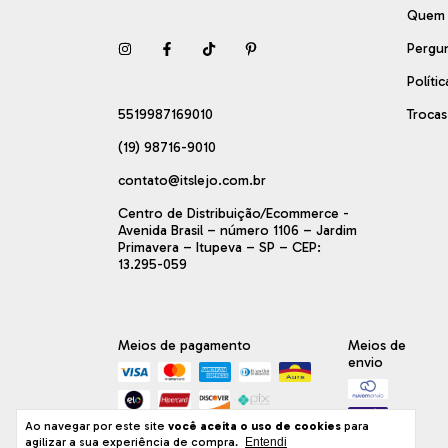
Quem
Pergu
Políti
5519987169010
Troca
(19) 98716-9010
contato@itslejo.com.br
Centro de Distribuição/Ecommerce -
Avenida Brasil – número 1106 – Jardim
Primavera – Itupeva – SP – CEP:
13.295-059
Meios de pagamento
Meios de
envio
Ao navegar por este site
você aceita o uso de cookies
para
agilizar a sua experiência de compra.
Entendi