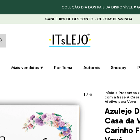
COLEÇÃO DIA DOS PAIS JÁ DISPONÍVEL ♥ GARANTA
GANHE 10% DE DESCONTO - CUPOM: BEMVINDA
GANHE 1
Mais vendidos ♥
Por Tema
Autorais
Snoopy
P
Início
>
Presentes
1
/
6
com a frase A Casa 
Afetivo para Vovó
Azulejo D
Casa da 
Carinho F