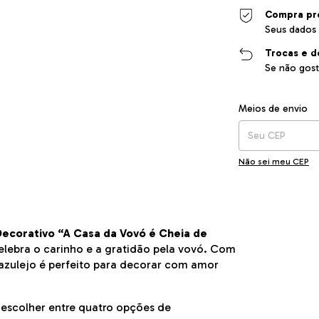
Compra pr
Seus dados 
Trocas e d
Se não gost
Entregas para o CEP
Meios de envio
Não sei meu CEP
Decorativo “A Casa da Vovó é Cheia de
celebra o carinho e a gratidão pela vovó. Com
 azulejo é perfeito para decorar com amor
 escolher entre quatro opções de