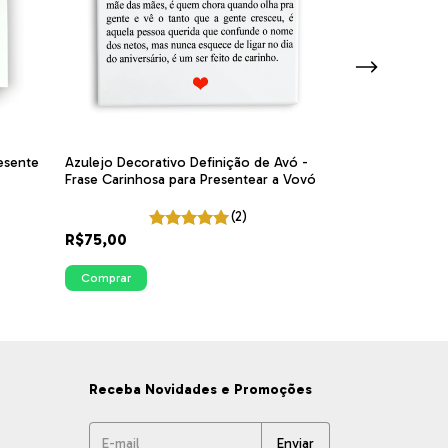
esente
Azulejo Decorativo Definição de Avó -
Azulejo Decorat
Frase Carinhosa para Presentear a Vovó
Frase Carinhosa
(2)
R$75,00
R$75,00
Comprar
Comprar
Receba Novidades e Promoções