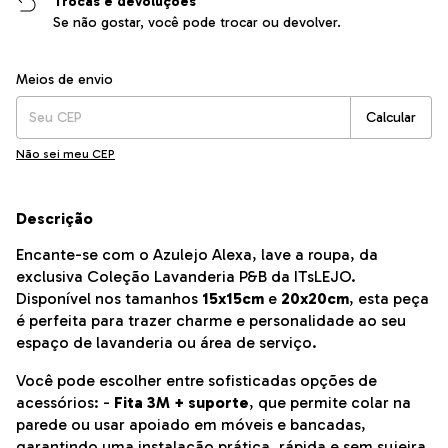
Trocas e devoluções
Se não gostar, você pode trocar ou devolver.
Entregas para o CEP:
Alterar CEP
Meios de envio
Calcular
Não sei meu CEP
Descrição
Encante-se com o Azulejo Alexa, lave a roupa, da
exclusiva Coleção Lavanderia P&B da ITsLEJO.
Disponível nos tamanhos
15x15cm
e
20x20cm
, esta peça
é perfeita para trazer charme e personalidade ao seu
espaço de lavanderia ou área de serviço.
Você pode escolher entre sofisticadas opções de
acessórios: -
Fita 3M + suporte
, que permite colar na
parede ou usar apoiado em móveis e bancadas,
garantindo uma instalação prática, rápida e sem sujeira.