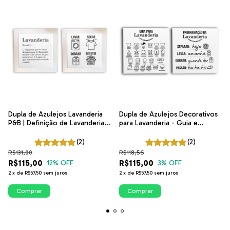
Dupla de Azulejos Lavanderia
Dupla de Azulejos Decorativos
P&B | Definição de Lavanderia e
para Lavanderia - Guia e
Lavar, Secar, Dobrar, Repetir
Programação | ITsLEJO
(2)
(2)
R$131,00
R$118,56
R$115,00
R$115,00
12
% OFF
3
% OFF
2
x
de
R$57,50
sem juros
2
x
de
R$57,50
sem juros
Comprar
Comprar